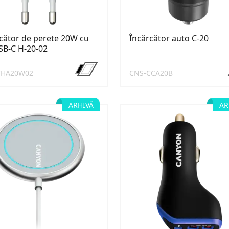
cător de perete 20W cu
Încărcător auto C-20
SB-C H-20-02
CHA20W02
CNS-CCA20B
ARHIVĂ
AR