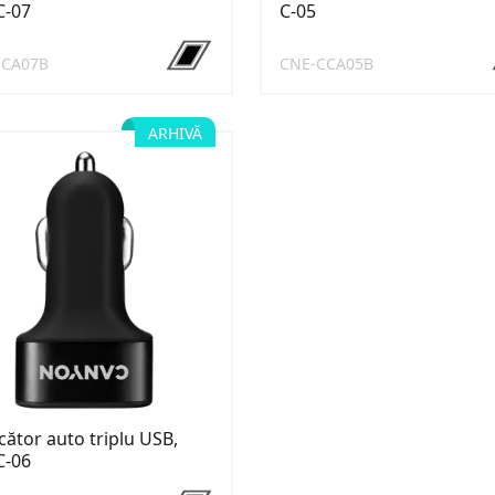
C-07
C-05
CCA07B
CNE-CCA05B
ARHIVĂ
cător auto triplu USB,
C-06