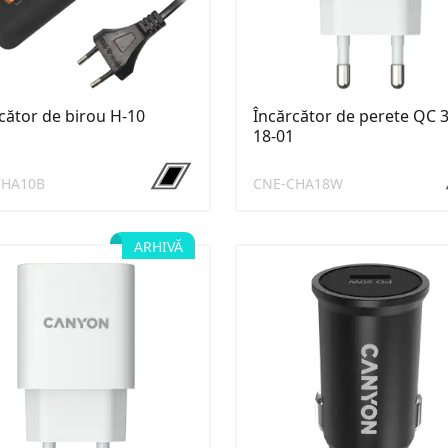
cător de birou H-10
Încărcător de perete QC 3
18-01
CHA10B
CNE-CHA18W
ARHIVĂ