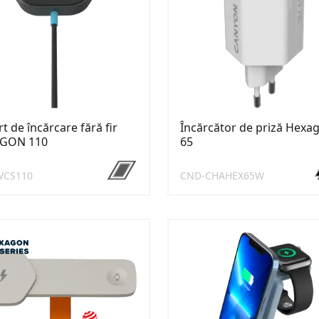
t de încărcare fără fir
Încărcător de priză Hexa
GON 110
65
WCS110
CND-CHAHEX65W