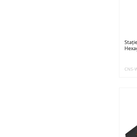
Stați
Hexa
CNS-