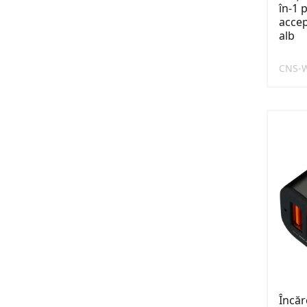
în-1 
accep
alb
CNS-
Încăr