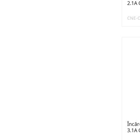
2.1A 
CNE-
Încăr
3.1A 