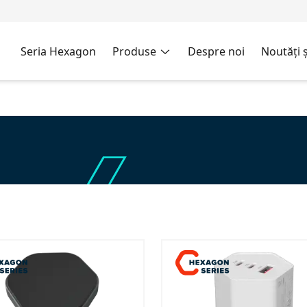
Seria Hexagon
Produse
Despre noi
Noutăți ș