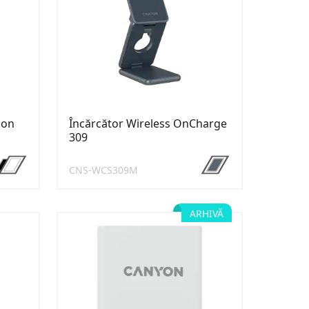
gon
Încărcător Wireless OnCharge
309
CNS-WCS309M
ARHIVĂ