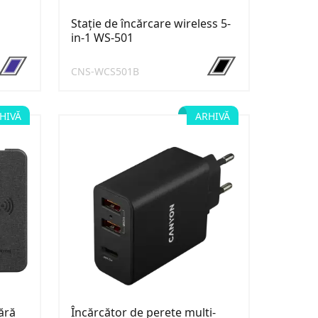
Stație de încărcare wireless 5-
in-1 WS-501
CNS-WCS501B
HIVĂ
ARHIVĂ
ără
Încărcător de perete multi-