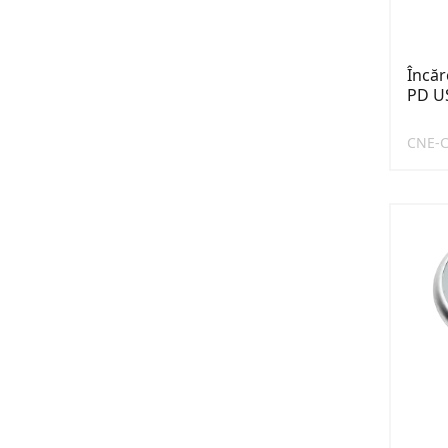
Încăr
PD U
CNE-