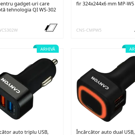
pentru gadget-uri care
fir 324x244x6 mm MP-W5
tă tehnologia QI WS-302
WCS302W
CNS-CMPW5
ARHIVĂ
AR
cător auto triplu USB,
Încărcător auto dual USB,