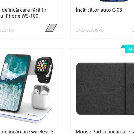
e de încărcare fără fir
Încărcător auto C-08
ru iPhone WS-100
WCS100
CNE-CCA08PU
AR
e de încărcare wireless 3-
Mouse Pad cu încărcare f