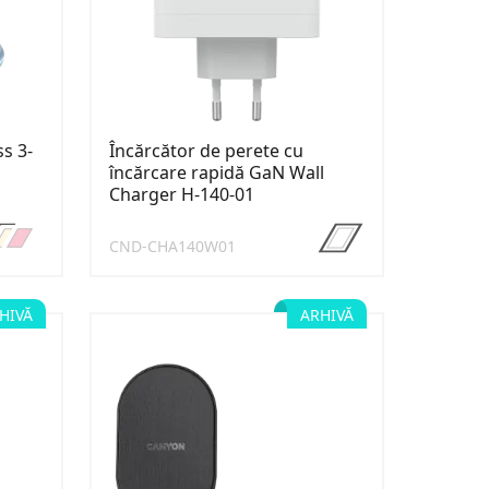
ss 3-
Încărcător de perete cu
încărcare rapidă GaN Wall
Charger H-140-01
CND-CHA140W01
HIVĂ
ARHIVĂ