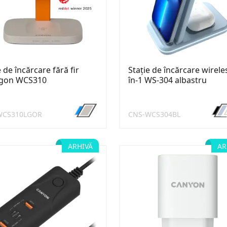
e de încărcare fără fir
Stație de încărcare wirele
gon WCS310
în-1 WS-304 albastru
WCS310LGOR
CNS-WCS304BL
ARHIVĂ
AR