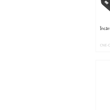
Încăr
CNE-