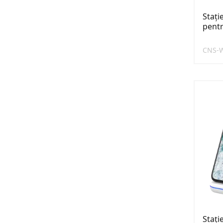
Stați
pent
CNS-
Stați