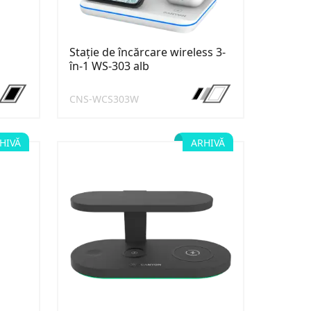
Stație de încărcare wireless 3-
în-1 WS-303 alb
CNS-WCS303W
HIVĂ
ARHIVĂ