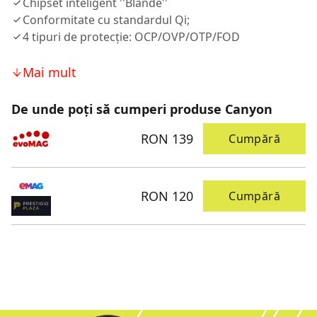
Chipset inteligent ''Blande''
Conformitate cu standardul Qi;
4 tipuri de protecție: OCP/OVP/OTP/FOD
Mai mult
De unde poți să cumperi produse Canyon
RON 139
Cumpără
RON 120
Cumpără