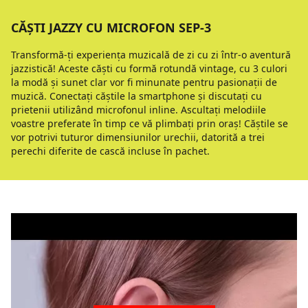
CĂȘTI JAZZY CU MICROFON SEP-3
Transformă-ți experiența muzicală de zi cu zi într-o aventură
jazzistică! Aceste căști cu formă rotundă vintage, cu 3 culori
la modă și sunet clar vor fi minunate pentru pasionații de
muzică. Conectați căștile la smartphone și discutați cu
prietenii utilizând microfonul inline. Ascultați melodiile
voastre preferate în timp ce vă plimbați prin oraș! Căștile se
vor potrivi tuturor dimensiunilor urechii, datorită a trei
perechi diferite de cască incluse în pachet.