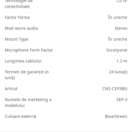
Tehnologie de
Cu fir
conectivitate
Factor forma
În ureche
Mod iesire audio
Stereo
Mount Type
În ureche
Microphone Form Factor
Incorporat
Lungimea cablului
1.2 m
Termen de garanție (o
24 luna(i)
lună)
Articol
CNS-CEP3BG
Numele de marketing a
SEP-3
modelului
Culoare externă
Blue/Green