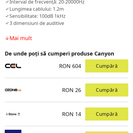
Interval de frecvență: 20-20000Hz
Lungimea cablului: 1.2m
Sensibilitate: 100dB 1kHz
3 dimensiuni de auditive
Mai mult
De unde poți să cumperi produse Canyon
RON 604
Cumpără
RON 26
Cumpără
RON 14
Cumpără