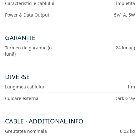
Caracteristicile cablului
Împletită
Power & Data Output
5V/1A, 5W
GARANȚIE
Termen de garanție (o
24 luna(i)
lună)
DIVERSE
Lungimea cablului
1 m
Culoare externă
Dark Gray
CABLE - ADDITIONAL INFO
Greutatea nominală
0.02 kg