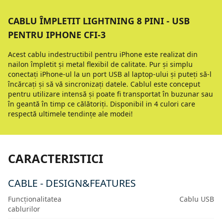
CABLU ÎMPLETIT LIGHTNING 8 PINI - USB
PENTRU IPHONE CFI-3
Acest cablu indestructibil pentru iPhone este realizat din
nailon împletit şi metal flexibil de calitate. Pur şi simplu
conectaţi iPhone-ul la un port USB al laptop-ului şi puteţi să-l
încărcaţi şi să vă sincronizaţi datele. Cablul este conceput
pentru utilizare intensă şi poate fi transportat în buzunar sau
în geantă în timp ce călătoriţi. Disponibil in 4 culori care
respectă ultimele tendinţe ale modei!
CARACTERISTICI
CABLE - DESIGN&FEATURES
Funcționalitatea
Cablu USB
cablurilor