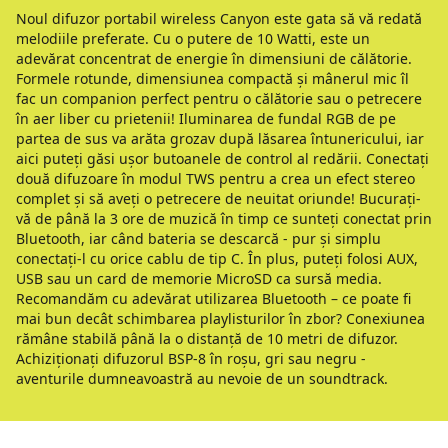
Noul difuzor portabil wireless Canyon este gata să vă redată
melodiile preferate. Cu o putere de 10 Watti, este un
adevărat concentrat de energie în dimensiuni de călătorie.
Formele rotunde, dimensiunea compactă și mânerul mic îl
fac un companion perfect pentru o călătorie sau o petrecere
în aer liber cu prietenii! Iluminarea de fundal RGB de pe
partea de sus va arăta grozav după lăsarea întunericului, iar
aici puteți găsi ușor butoanele de control al redării. Conectați
două difuzoare în modul TWS pentru a crea un efect stereo
complet și să aveți o petrecere de neuitat oriunde! Bucurați-
vă de până la 3 ore de muzică în timp ce sunteți conectat prin
Bluetooth, iar când bateria se descarcă - pur și simplu
conectați-l cu orice cablu de tip C. În plus, puteți folosi AUX,
USB sau un card de memorie MicroSD ca sursă media.
Recomandăm cu adevărat utilizarea Bluetooth – ce poate fi
mai bun decât schimbarea playlisturilor în zbor? Conexiunea
rămâne stabilă până la o distanță de 10 metri de difuzor.
Achiziționați difuzorul BSP-8 în roșu, gri sau negru -
aventurile dumneavoastră au nevoie de un soundtrack.