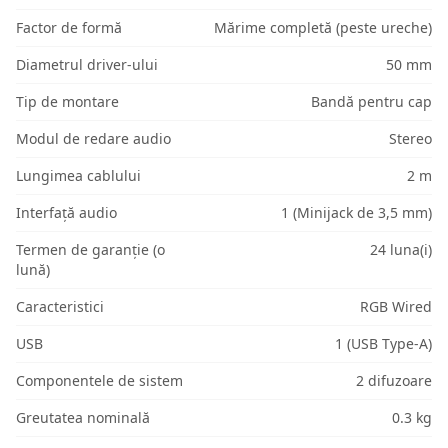
Factor de formă
Mărime completă (peste ureche)
Diametrul driver-ului
50 mm
Tip de montare
Bandă pentru cap
Modul de redare audio
Stereo
Lungimea cablului
2 m
Interfață audio
1 (Minijack de 3,5 mm)
Termen de garanție (o
24 luna(i)
lună)
Caracteristici
RGB Wired
USB
1 (USB Type-A)
Componentele de sistem
2 difuzoare
Greutatea nominală
0.3 kg