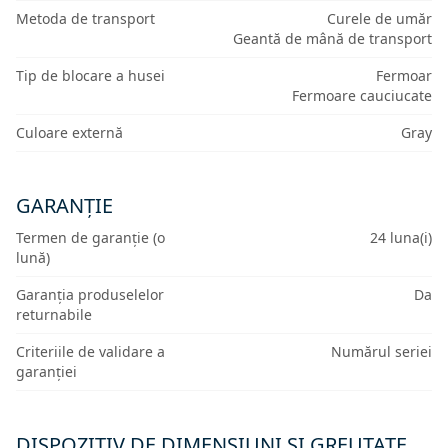
Metoda de transport
Curele de umăr
Geantă de mână de transport
Tip de blocare a husei
Fermoar
Fermoare cauciucate
Culoare externă
Gray
GARANȚIE
Termen de garanție (o
24 luna(i)
lună)
Garanția produselelor
Da
returnabile
Criteriile de validare a
Numărul seriei
garanției
DISPOZITIV DE DIMENSIUNI ȘI GREUTATE