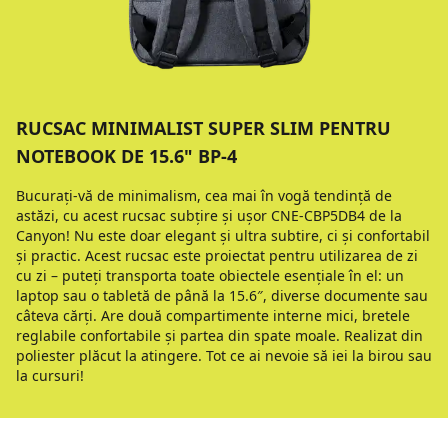
RUCSAC MINIMALIST SUPER SLIM PENTRU
NOTEBOOK DE 15.6" BP-4
Bucuraţi-vă de minimalism, cea mai în vogă tendinţă de
astăzi, cu acest rucsac subţire şi uşor CNE-CBP5DB4 de la
Canyon! Nu este doar elegant şi ultra subtire, ci şi confortabil
şi practic. Acest rucsac este proiectat pentru utilizarea de zi
cu zi – puteţi transporta toate obiectele esenţiale în el: un
laptop sau o tabletă de până la 15.6″, diverse documente sau
câteva cărţi. Are două compartimente interne mici, bretele
reglabile confortabile şi partea din spate moale. Realizat din
poliester plăcut la atingere. Tot ce ai nevoie să iei la birou sau
la cursuri!