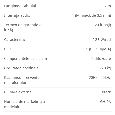
Lungimea cablului
2 m
Interfață audio
1 (Minijack de 3,5 mm)
Termen de garanție (o
24 luna(i)
lună)
Caracteristici
RGB Wired
USB
1 (USB Type-A)
Componentele de sistem
2 difuzoare
Greutatea nominală
0.28 kg
Răspunsul frecvenței
20Hz - 20kHz
microfonului
Culoare externă
Black
Numele de marketing a
GH-9A
modelului