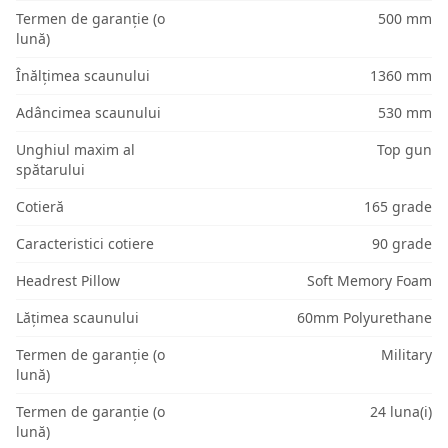
Termen de garanție (o
500 mm
lună)
Înălțimea scaunului
1360 mm
Adâncimea scaunului
530 mm
Unghiul maxim al
Top gun
spătarului
Cotieră
165 grade
Caracteristici cotiere
90 grade
Headrest Pillow
Soft Memory Foam
Lățimea scaunului
60mm Polyurethane
Termen de garanție (o
Military
lună)
Termen de garanție (o
24 luna(i)
lună)