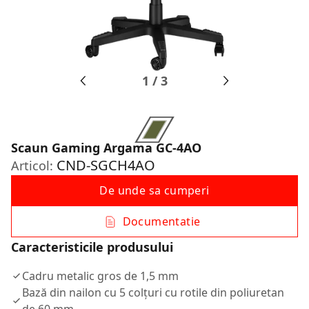
1
/
3
Scaun Gaming Argama GC-4AO
CND-SGCH4AO
Articol:
De unde sa cumperi
Documentatie
Caracteristicile produsului
Cadru metalic gros de 1,5 mm
Bază din nailon cu 5 colțuri cu rotile din poliuretan