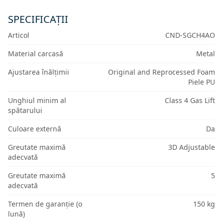
SPECIFICAȚII
Articol
CND-SGCH4AO
Material carcasă
Metal
Ajustarea înălțimii
Original and Reprocessed Foam
Piele PU
Unghiul minim al
Class 4 Gas Lift
spătarului
Culoare externă
Da
Greutate maximă
3D Adjustable
adecvată
Greutate maximă
5
adecvată
Termen de garanție (o
150 kg
lună)