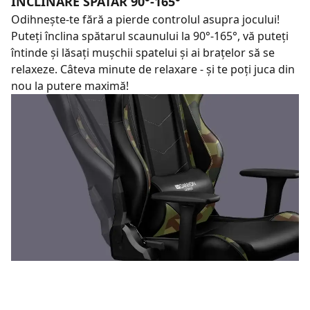
INCLINARE SPATAR 90°-165°
Odihnește-te fără a pierde controlul asupra jocului!
Puteți înclina spătarul scaunului la 90°-165°, vă puteți
întinde și lăsați mușchii spatelui și ai brațelor să se
relaxeze. Câteva minute de relaxare - și te poți juca din
nou la putere maximă!